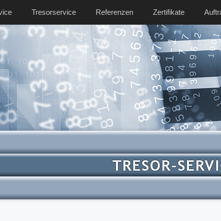
vice
Tresorservice
Referenzen
Zertifikate
Auft