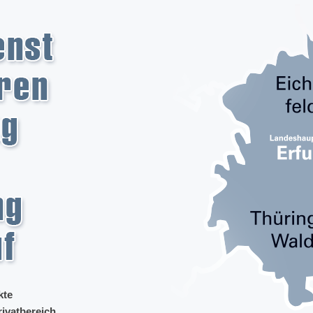
kte
ivatbereich